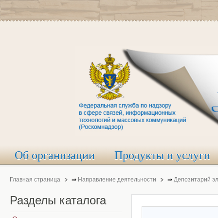
Об организации
Продукты и услуги
Главная страница
⇒
Направление деятельности
⇒
Депозитарий э
Разделы
каталога