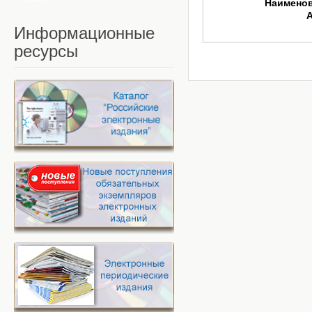
Наимено
Информационные
ресурсы