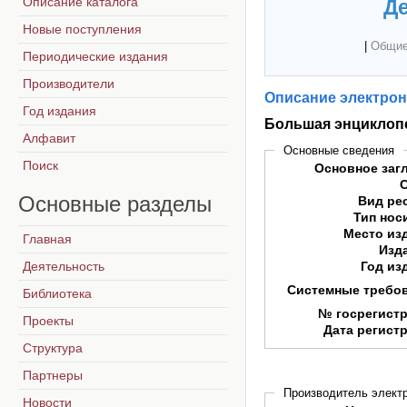
Описание каталога
Де
Новые поступления
|
Общие
Периодические издания
Производители
Описание электрон
Год издания
Большая энциклоп
Алфавит
Основные сведения
Поиск
Основное заг
Основные
разделы
Вид ре
Тип нос
Место из
Главная
Изд
Деятельность
Год из
Системные требо
Библиотека
№ госрегист
Проекты
Дата регист
Структура
Партнеры
Производитель электр
Новости