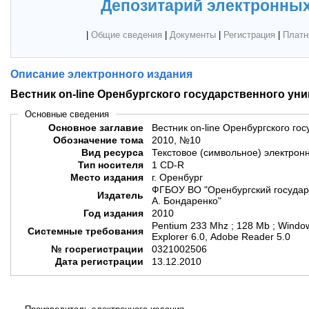
Депозитарий электронных
|
Общие сведения
|
Документы
|
Регистрация
|
Платн
Описание электронного издания
Вестник on-line Оренбургского государственного ун
Основные сведения
Основное заглавие
Вестник on-line Оренбургского го
Обозначение тома
2010, №10
Вид ресурса
Текстовое (символьное) электрон
Тип носителя
1 CD-R
Место издания
г. Оренбург
ФГБОУ ВО "Оренбургский государ
Издатель
А. Бондаренко"
Год издания
2010
Pentium 233 Mhz ; 128 Mb ; Window
Системные требования
Explorer 6.0, Adobe Reader 5.0
№ госрегистрации
0321002506
Дата регистрации
13.12.2010