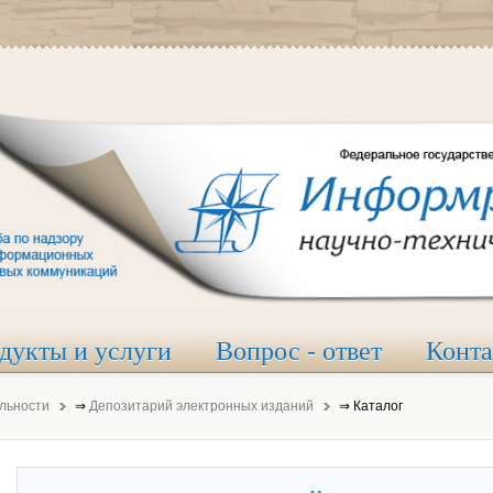
дукты и услуги
Вопрос - ответ
Конт
льности
⇒
Депозитарий электронных изданий
⇒
Каталог