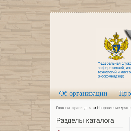
Об организации
Про
Главная страница
⇒
Направление деяте
Разделы
каталога