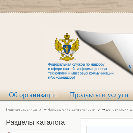
Об организации
Продукты и услуги
Главная страница
⇒
Направление деятельности
⇒
Депозитарий э
Разделы
каталога