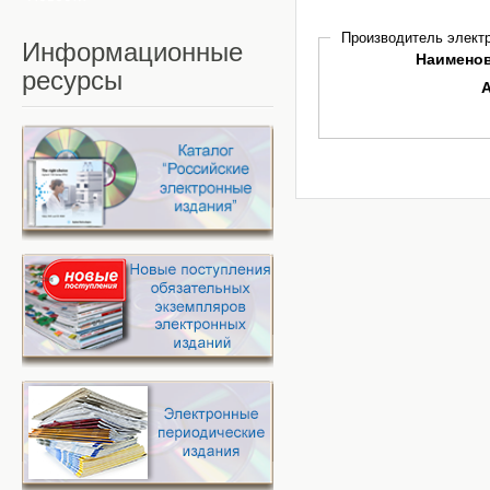
Производитель электр
Информационные
Наимено
ресурсы