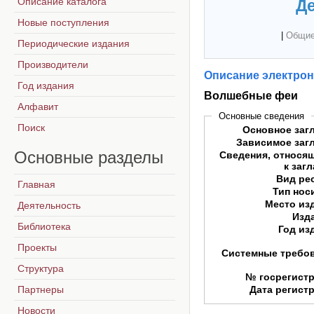
Описание каталога
Де
Новые поступления
|
Общие
Периодические издания
Производители
Описание электрон
Год издания
Волшебные феи
Алфавит
Основные сведения
Поиск
Основное заг
Зависимое заг
Основные
разделы
Сведения, относя
к заг
Вид ре
Главная
Тип нос
Место из
Деятельность
Изд
Библиотека
Год из
Проекты
Системные требо
Структура
№ госрегист
Партнеры
Дата регист
Новости