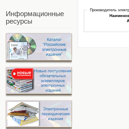
Производитель электр
Информационные
Наимено
ресурсы