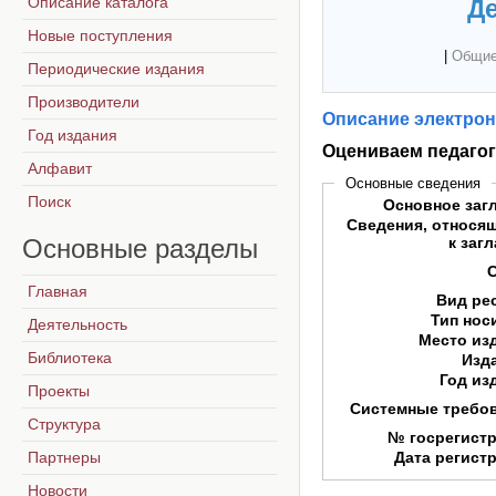
Описание каталога
Де
Новые поступления
|
Общие
Периодические издания
Производители
Описание электрон
Год издания
Оцениваем педагог
Алфавит
Основные сведения
Поиск
Основное заг
Сведения, относя
Основные
разделы
к заг
Главная
Вид ре
Тип нос
Деятельность
Место из
Библиотека
Изд
Год из
Проекты
Системные требо
Структура
№ госрегист
Партнеры
Дата регист
Новости