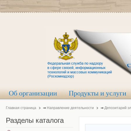
Об организации
Продукты и услуги
Главная страница
⇒
Направление деятельности
⇒
Депозитарий э
Разделы
каталога