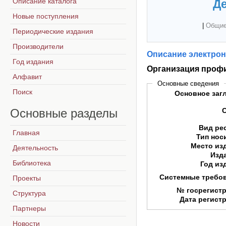
Описание каталога
Де
Новые поступления
|
Общие
Периодические издания
Производители
Описание электрон
Год издания
Организация профи
Алфавит
Основные сведения
Поиск
Основное заг
Основные
разделы
Вид ре
Главная
Тип нос
Место из
Деятельность
Изд
Библиотека
Год из
Системные требо
Проекты
№ госрегист
Структура
Дата регист
Партнеры
Новости