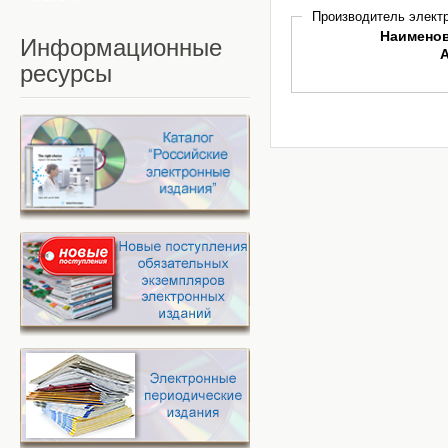
Производитель электр
Наимено
Информационные
ресурсы