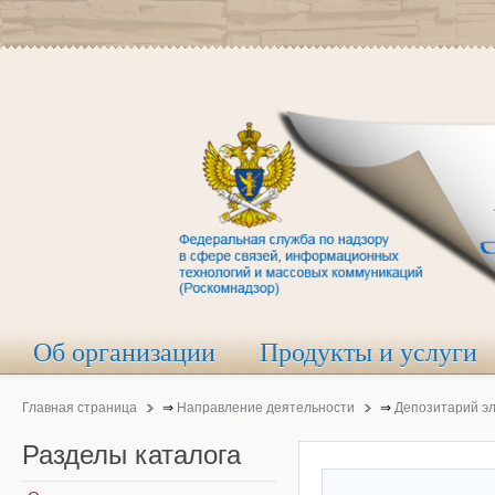
Об организации
Продукты и услуги
Главная страница
⇒
Направление деятельности
⇒
Депозитарий э
Разделы
каталога