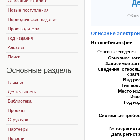
Описание каталога
Де
Новые поступления
|
Общие
Периодические издания
Производители
Описание электрон
Год издания
Волшебные феи
Алфавит
Основные сведения
Поиск
Основное заг
Зависимое заг
Основные
разделы
Сведения, относя
к заг
Вид ре
Главная
Тип нос
Место из
Деятельность
Изд
Библиотека
Год из
Проекты
Системные требо
Структура
№ госрегист
Партнеры
Дата регист
Новости