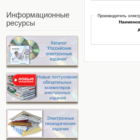
Информационные
Производитель электр
ресурсы
Наимено