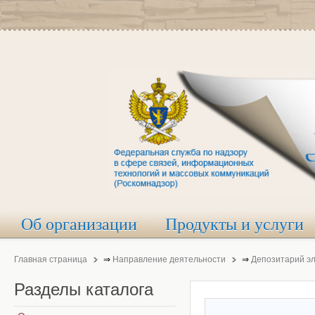
Об организации
Продукты и услуги
Главная страница
⇒
Направление деятельности
⇒
Депозитарий э
Разделы
каталога