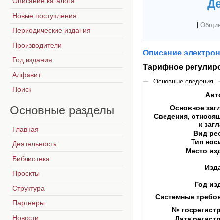
Описание каталога
Де
Новые поступления
|
Общие
Периодические издания
Производители
Описание электрон
Год издания
Тарифное регулир
Алфавит
Основные сведения
Поиск
Авт
Основные
разделы
Основное заг
Сведения, относя
к заг
Главная
Вид ре
Тип нос
Деятельность
Место из
Библиотека
Изд
Проекты
Год из
Структура
Системные требо
Партнеры
№ госрегист
Новости
Дата регист