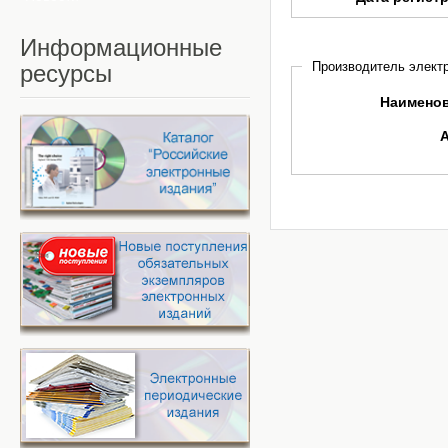
Информационные
Производитель электр
ресурсы
Наимено