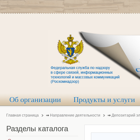
Об организации
Продукты и услуги
Главная страница
⇒
Направление деятельности
⇒
Депозитарий э
Разделы
каталога