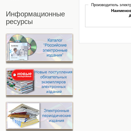
Производитель электр
Наимено
Информационные
ресурсы