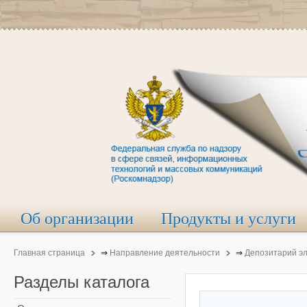
Об организации
Продукты и услуги
Главная страница
⇒
Направление деятельности
⇒
Депозитарий э
Разделы
каталога