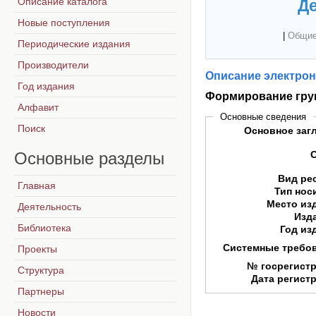
Описание каталога
Де
Новые поступления
|
Общие
Периодические издания
Производители
Описание электрон
Год издания
Формирование гру
Алфавит
Основные сведения
Поиск
Основное заг
Основные
разделы
Вид ре
Главная
Тип нос
Место из
Деятельность
Изд
Библиотека
Год из
Системные требо
Проекты
№ госрегист
Структура
Дата регист
Партнеры
Новости