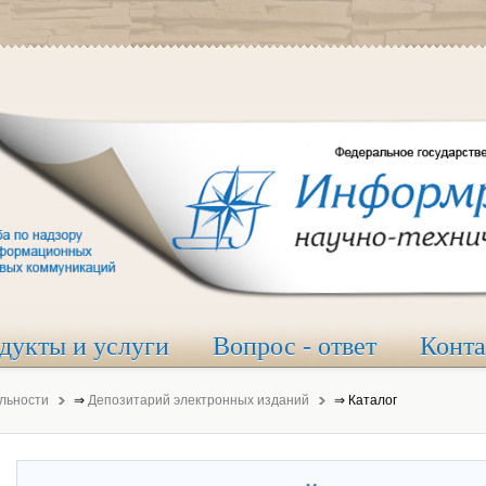
дукты и услуги
Вопрос - ответ
Конт
льности
⇒
Депозитарий электронных изданий
⇒
Каталог