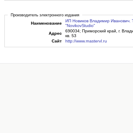
Производитель электронного издания
ИП Новиков Владимир Иванович. 
Наименование
"NovikovStudio"
690034; Приморский край, г. Влади
Адрес
кв. 53
Сайт
http://www.mastervl.ru