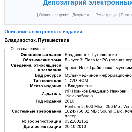
Депозитарий электронных
|
Общие сведения
|
Документы
|
Регистрация
|
Платн
Описание электронного издания
Владивосток. Путешествие
Основные сведения
Основное заглавие
Владивосток. Путешествие
Обозначение тома
Выпуск 3: Flash for PC (полная ве
Сведения, относящиеся
проект Ильи Грабовенко : мульти
к заглавию
Вид ресурса
Мультимедийное информационное
Тип носителя
1 DVD-ROM
Место издания
г. Владивосток
ИП Новиков Владимир Иванович. 
Издатель
"NovikovStudio"
Год издания
2010
Pentium 3, 600 Mhz ; 256 Mb ; Win
Системные требования
1024x768 32 MB ; Sound Card, Ко
плеер
№ госрегистрации
0321001152
Дата регистрации
20.10.2010