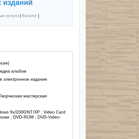
 изданий
ые услуги
|
Каталог
|
рсия)
медиа альбом
 электронное издание
Творческая мастерская
dows 9x/2000/NT/XP ; Video Card
лонки ; DVD-ROM ; DVD-Video-