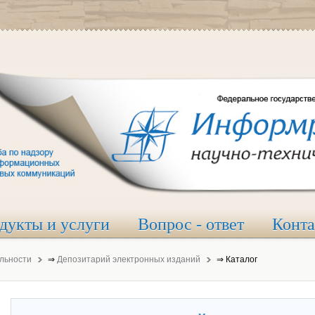
дукты и услуги
Вопрос - ответ
Конт
льности
⇒
Депозитарий электронных изданий
⇒
Каталог