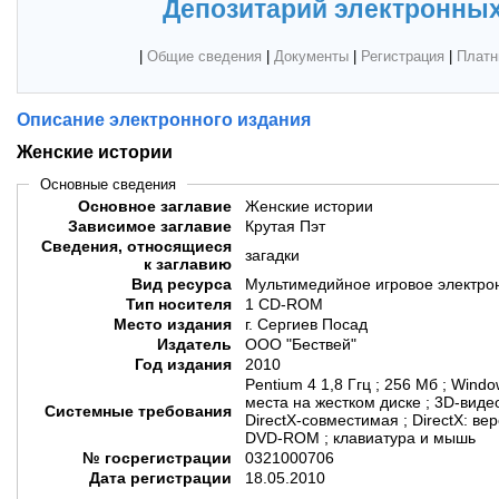
Депозитарий электронных
|
Общие сведения
|
Документы
|
Регистрация
|
Платн
Описание электронного издания
Женские истории
Основные сведения
Основное заглавие
Женские истории
Зависимое заглавие
Крутая Пэт
Сведения, относящиеся
загадки
к заглавию
Вид ресурса
Мультимедийное игровое электро
Тип носителя
1 CD-ROM
Место издания
г. Сергиев Посад
Издатель
ООО "Бествей"
Год издания
2010
Pentium 4 1,8 Ггц ; 256 Мб ; Windows XP/Vista ; 89 Мб свободного
места на жестком диске ; 3D-видео
Системные требования
DirectX-совместимая ; DirectX: в
DVD-ROM ; клавиатура и мышь
№ госрегистрации
0321000706
Дата регистрации
18.05.2010