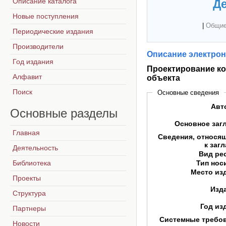
Описание каталога
Де
Новые поступления
|
Общие
Периодические издания
Производители
Описание электрон
Год издания
Проектирование ко
Алфавит
объекта
Поиск
Основные сведения
Авт
Основные
разделы
Основное заг
Главная
Сведения, относя
к заг
Деятельность
Вид ре
Библиотека
Тип нос
Место из
Проекты
Изд
Структура
Год из
Партнеры
Системные требо
Новости