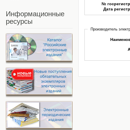
№ госрегист
Дата регист
Информационные
ресурсы
Производитель электр
Наимено