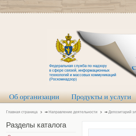
Об организации
Продукты и услуги
Главная страница
⇒
Направление деятельности
⇒
Депозитарий э
Разделы
каталога