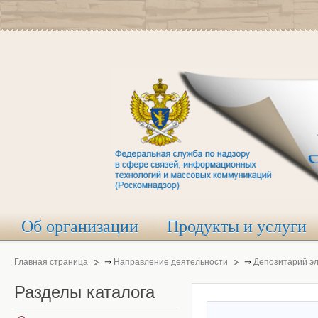
Об организации
Продукты и услуги
Главная страница
⇒
Направление деятельности
⇒
Депозитарий э
Разделы
каталога