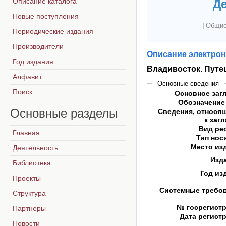
Описание каталога
Де
Новые поступления
|
Общие
Периодические издания
Производители
Описание электрон
Год издания
Владивосток. Путе
Алфавит
Основные сведения
Поиск
Основное заг
Обозначение
Основные
разделы
Сведения, относя
к заг
Вид ре
Главная
Тип нос
Место из
Деятельность
Изд
Библиотека
Год из
Проекты
Системные требо
Структура
№ госрегист
Партнеры
Дата регист
Новости