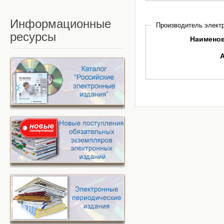
Информационные
Производитель электр
ресурсы
Наимено