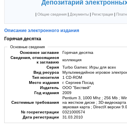
Депозитарий электронных
|
Общие сведения
|
Документы
|
Регистрация
|
Платн
Описание электронного издания
Горячая десятка
Основные сведения
Основное заглавие
Горячая десятка
Сведения, относящиеся
коллекция
к заглавию
Серия
Turbo Games: Игры для всех
Вид ресурса
Мультимедийное игровое электро
Тип носителя
1 CD-ROM
Место издания
г. Сергиев Посад
Издатель
ООО "Бествей"
Год издания
2009
Pentium 3, 1000 Mhz ; 256 Mb ; W
Системные требования
на жестком диске ; 3D-видеокарта
звуковая карта ; DirectX версии 9
№ госрегистрации
0321000574
Дата регистрации
31.03.2010