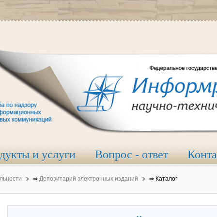
дукты и услуги
Вопрос - ответ
Конт
льности
⇒
Депозитарий электронных изданий
⇒
Каталог