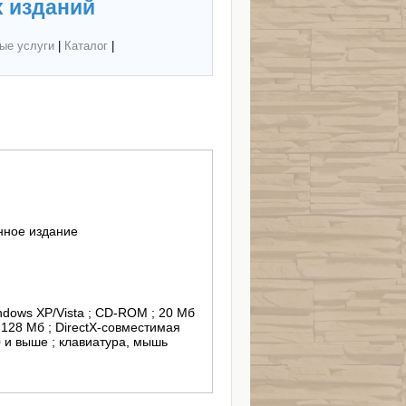
 изданий
ые услуги
|
Каталог
|
нное издание
indows XP/Vista ; CD-ROM ; 20 Мб
 128 Мб ; DirectX-совместимая
.0 и выше ; клавиатура, мышь