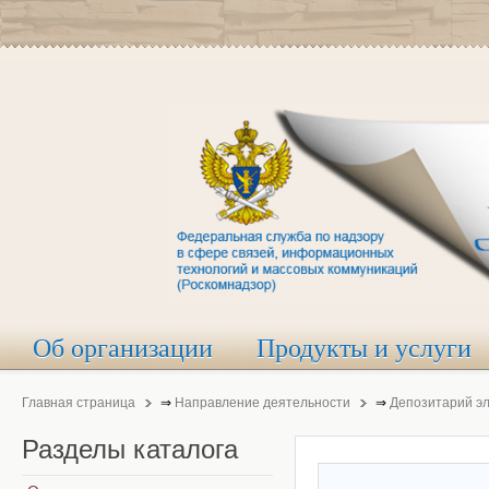
Об организации
Продукты и услуги
Главная страница
⇒
Направление деятельности
⇒
Депозитарий э
Разделы
каталога