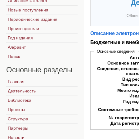
Описание каталога
Де
Новые поступления
|
Общие
Периодические издания
Производители
Описание электрон
Год издания
Бюджетные и вне
Алфавит
Основные сведения
Поиск
Авт
Основное заг
Основные
разделы
Сведения, относя
к заг
Вид ре
Главная
Тип нос
Место из
Деятельность
Изд
Библиотека
Год из
Проекты
Системные требо
№ госрегист
Структура
Дата регист
Партнеры
Новости