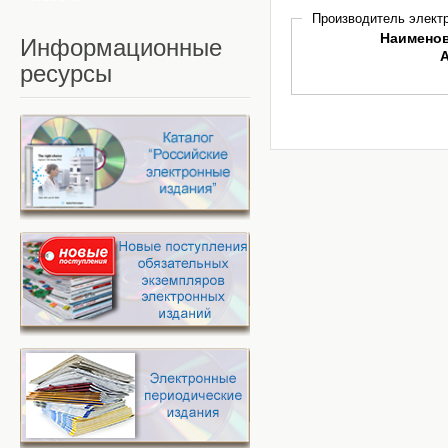
Производитель электр
Наимено
Информационные
ресурсы