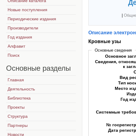
Описание каталога
Де
Новые поступления
|
Общие
Периодические издания
Производители
Описание электрон
Год издания
Кровные узы
Алфавит
Основные сведения
Поиск
Основное заг
Сведения, относя
Основные
разделы
к заг
Вид ре
Главная
Тип нос
Место из
Деятельность
Изд
Библиотека
Год из
Проекты
Системные требо
Структура
№ госрегист
Партнеры
Дата регист
Новости