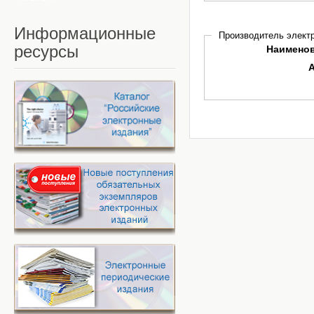
Информационные
Производитель электр
ресурсы
Наимено