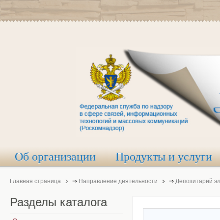
Об организации
Продукты и услуги
Главная страница
⇒
Направление деятельности
⇒
Депозитарий э
Разделы
каталога