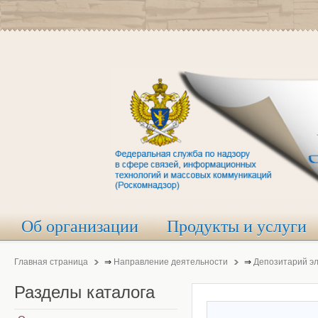
Об организации
Продукты и услуги
Главная страница
⇒
Направление деятельности
⇒
Депозитарий э
Разделы
каталога