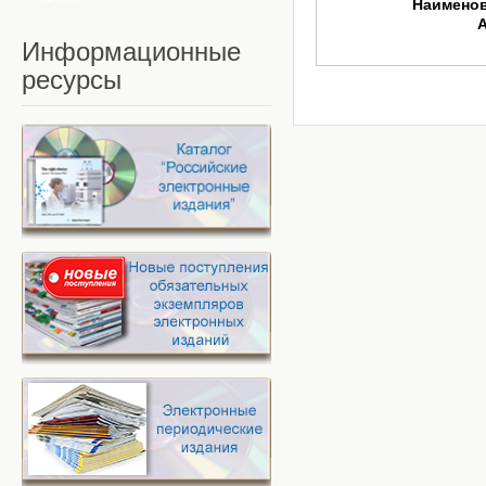
Наимено
Информационные
ресурсы