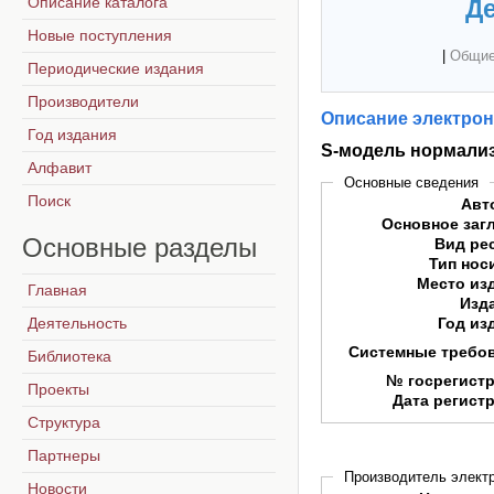
Описание каталога
Де
Новые поступления
|
Общие
Периодические издания
Производители
Описание электрон
Год издания
S-модель нормали
Алфавит
Основные сведения
Поиск
Авт
Основное заг
Основные
разделы
Вид ре
Тип нос
Место из
Главная
Изд
Деятельность
Год из
Системные требо
Библиотека
№ госрегист
Проекты
Дата регист
Структура
Партнеры
Производитель электр
Новости