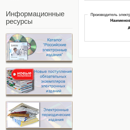
Информационные
Производитель электр
ресурсы
Наимено