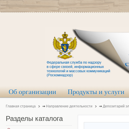
Об организации
Продукты и услуги
Главная страница
⇒
Направление деятельности
⇒
Депозитарий э
Разделы
каталога