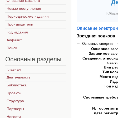
Описание каталога
Де
Новые поступления
|
Общие
Периодические издания
Производители
Описание электрон
Год издания
Звездная подкова
Алфавит
Основные сведения
Поиск
Основное заг
Зависимое заг
Основные
разделы
Сведения, относя
к заг
Вид ре
Главная
Тип нос
Место из
Деятельность
Изд
Библиотека
Год из
Проекты
Системные требо
Структура
№ госрегист
Партнеры
Дата регист
Новости