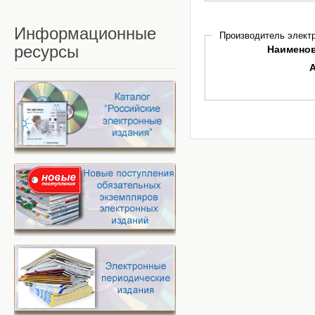
Информационные
Производитель электр
ресурсы
Наимено