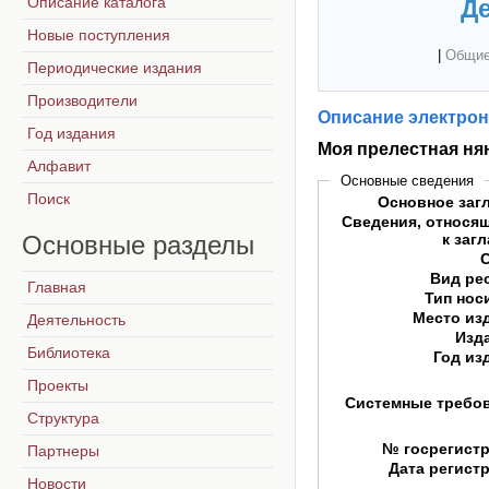
Описание каталога
Де
Новые поступления
|
Общие
Периодические издания
Производители
Описание электрон
Год издания
Моя прелестная ня
Алфавит
Основные сведения
Поиск
Основное заг
Сведения, относя
Основные
разделы
к заг
Вид ре
Главная
Тип нос
Место из
Деятельность
Изд
Библиотека
Год из
Проекты
Системные требо
Структура
№ госрегист
Партнеры
Дата регист
Новости