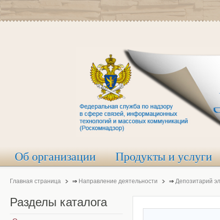
Об организации
Продукты и услуги
Главная страница
⇒
Направление деятельности
⇒
Депозитарий э
Разделы
каталога