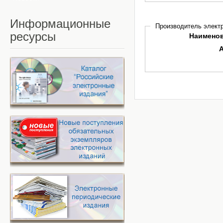
Информационные
Производитель электр
ресурсы
Наимено