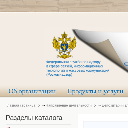
Об организации
Продукты и услуги
Главная страница
⇒
Направление деятельности
⇒
Депозитарий э
Разделы
каталога