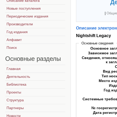
Описание каталога
Де
Новые поступления
|
Общие
Периодические издания
Производители
Описание электрон
Год издания
Nightshift Legacy
Алфавит
Основные сведения
Поиск
Основное заг
Зависимое заг
Основные
разделы
Сведения, относя
к заг
Главная
Вид ре
Тип нос
Деятельность
Место из
Библиотека
Изд
Год из
Проекты
Системные требо
Структура
Партнеры
№ госрегист
Дата регист
Новости