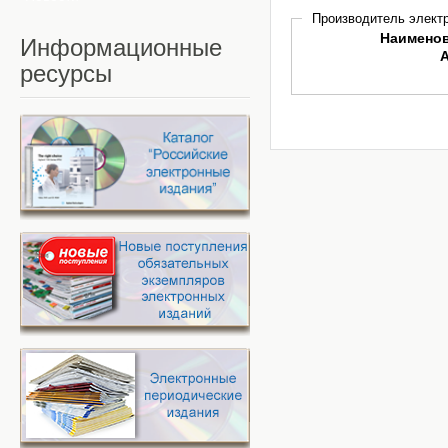
Производитель электр
Наимено
Информационные
ресурсы