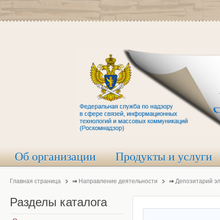
Об организации
Продукты и услуги
Главная страница
⇒
Направление деятельности
⇒
Депозитарий э
Разделы
каталога