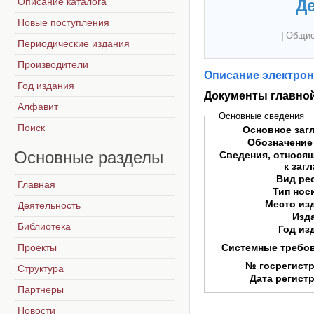
Описание каталога
Де
Новые поступления
|
Общие
Периодические издания
Производители
Описание электрон
Год издания
Документы главно
Алфавит
Основные сведения
Поиск
Основное заг
Обозначение
Основные
разделы
Сведения, относя
к заг
Вид ре
Главная
Тип нос
Место из
Деятельность
Изд
Библиотека
Год из
Проекты
Системные требо
№ госрегист
Структура
Дата регист
Партнеры
Новости