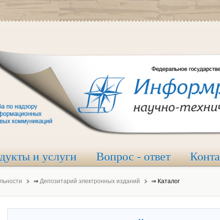
дукты и услуги
Вопрос - ответ
Конт
льности
⇒
Депозитарий электронных изданий
⇒
Каталог