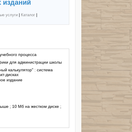
 изданий
ые услуги
|
Каталог
|
учебного процесса
афики для администрации школы
ный калькулятор" : система
кт-дисках
ное издание
выше ; 10 Мб на жестком диске ;