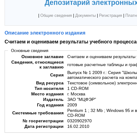
Депозитарий электронных
|
Общие сведения
|
Документы
|
Регистрация
|
Платн
Описание электронного издания
Считаем и оцениваем результаты учебного процесса
Основные сведения
Основное заглавие
Считаем и оцениваем результаты 
Сведения, относящиеся
готовые расчетные таблицы и гр
к заглавию
Выпуск № 1 2009 г.: Серия "Школь
Серия
автоматического расчета на компа
Вид ресурса
Текстовое (символьное) электрон
Тип носителя
1 CD-ROM
Место издания
г. Москва
Издатель
ЗАО "МЦФЭР"
Год издания
2009
Pentium 1 ; 32 Mb ; Windows 95 и 
Системные требования
CD-ROM
№ госрегистрации
0320902970
Дата регистрации
16.02.2010