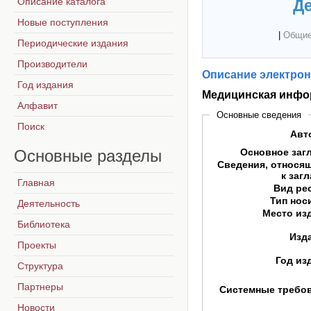
Описание каталога
Де
Новые поступления
|
Общие
Периодические издания
Производители
Описание электрон
Год издания
Медицинская инфо
Алфавит
Основные сведения
Поиск
Авт
Основные
разделы
Основное заг
Сведения, относя
к заг
Главная
Вид ре
Тип нос
Деятельность
Место из
Библиотека
Изд
Проекты
Год из
Структура
Партнеры
Системные требо
Новости