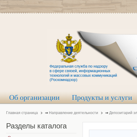
Об организации
Продукты и услуги
Главная страница
⇒
Направление деятельности
⇒
Депозитарий э
Разделы
каталога