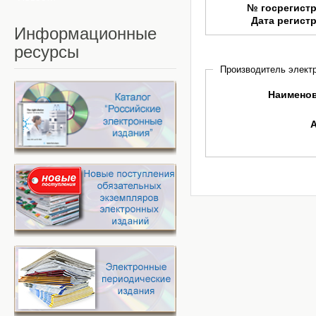
№ госрегист
Дата регист
Информационные
ресурсы
Производитель электр
Наимено