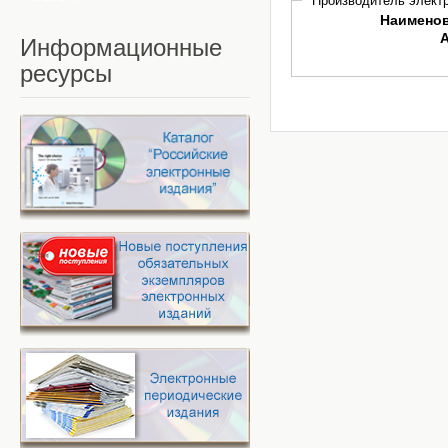
Производитель электр
Наимено
Информационные
ресурсы