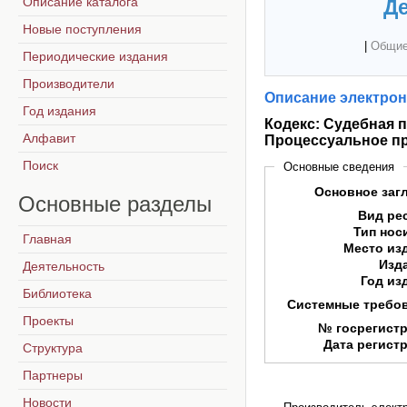
Описание каталога
Де
Новые поступления
|
Общие
Периодические издания
Производители
Описание электрон
Год издания
Кодекс: Судебная 
Алфавит
Процессуальное п
Поиск
Основные сведения
Основное заг
Основные
разделы
Вид ре
Тип нос
Главная
Место из
Изд
Деятельность
Год из
Библиотека
Системные требо
Проекты
№ госрегист
Дата регист
Структура
Партнеры
Новости