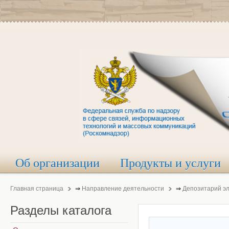
Об организации
Продукты и услуги
Главная страница
⇒
Направление деятельности
⇒
Депозитарий э
Разделы
каталога