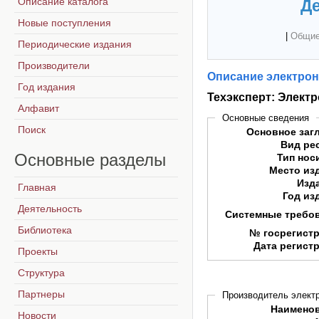
Описание каталога
Де
Новые поступления
|
Общие
Периодические издания
Производители
Описание электрон
Год издания
Техэксперт: Элект
Алфавит
Основные сведения
Поиск
Основное заг
Вид ре
Основные
разделы
Тип нос
Место из
Изд
Главная
Год из
Деятельность
Системные требо
Библиотека
№ госрегист
Дата регист
Проекты
Структура
Партнеры
Производитель электр
Наимено
Новости