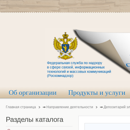
Об организации
Продукты и услуги
Главная страница
⇒
Направление деятельности
⇒
Депозитарий э
Разделы
каталога