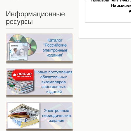
Производитель электр
Наимено
Информационные
ресурсы