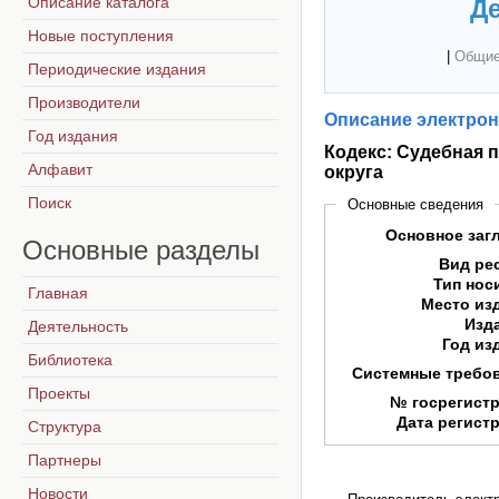
Описание каталога
Де
Новые поступления
|
Общие
Периодические издания
Производители
Описание электрон
Год издания
Кодекс: Судебная 
Алфавит
округа
Поиск
Основные сведения
Основное заг
Основные
разделы
Вид ре
Тип нос
Главная
Место из
Изд
Деятельность
Год из
Библиотека
Системные требо
Проекты
№ госрегист
Дата регист
Структура
Партнеры
Новости