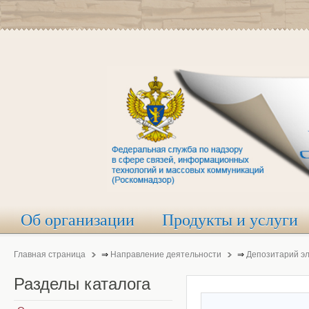
Об организации
Продукты и услуги
Главная страница
⇒
Направление деятельности
⇒
Депозитарий э
Разделы
каталога