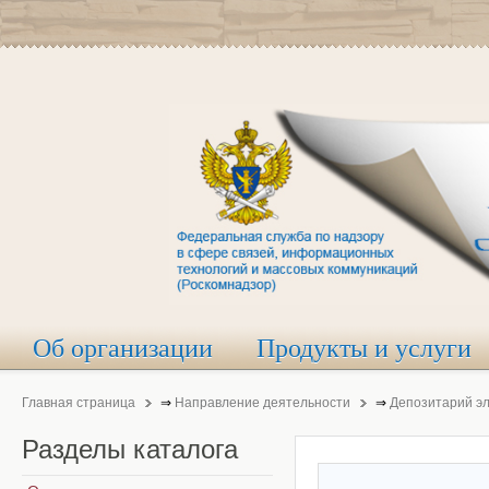
Об организации
Продукты и услуги
Главная страница
⇒
Направление деятельности
⇒
Депозитарий э
Разделы
каталога