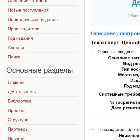
Описание каталога
Де
Новые поступления
|
Общие
Периодические издания
Производители
Описание электрон
Год издания
Техэксперт: Ценоо
Алфавит
Основные сведения
Поиск
Основное заг
Вид ре
Основные
разделы
Тип нос
Место из
Изд
Главная
Год из
Деятельность
Системные требо
Библиотека
№ госрегист
Дата регист
Проекты
Структура
Партнеры
Производитель электр
Наимено
Новости