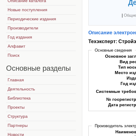
Описание каталога
Де
Новые поступления
|
Общие
Периодические издания
Производители
Описание электрон
Год издания
Техэксперт: Строй
Алфавит
Основные сведения
Поиск
Основное заг
Вид ре
Основные
разделы
Тип нос
Место из
Изд
Главная
Год из
Деятельность
Системные требо
Библиотека
№ госрегист
Дата регист
Проекты
Структура
Партнеры
Производитель электр
Наимено
Новости