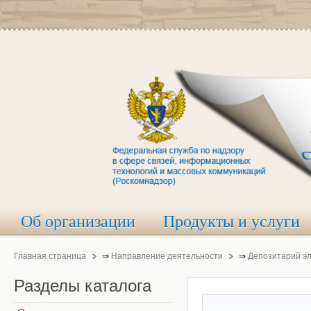
Об организации
Продукты и услуги
Главная страница
⇒
Направление деятельности
⇒
Депозитарий э
Разделы
каталога