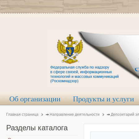
Об организации
Продукты и услуги
Главная страница
⇒
Направление деятельности
⇒
Депозитарий э
Разделы
каталога