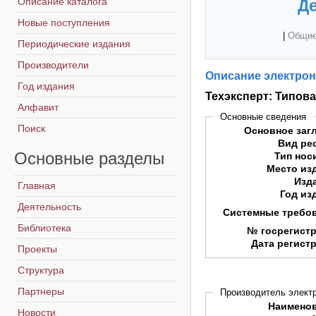
Описание каталога
Де
Новые поступления
|
Общие
Периодические издания
Производители
Описание электрон
Год издания
Техэксперт: Типов
Алфавит
Основные сведения
Поиск
Основное заг
Вид ре
Основные
разделы
Тип нос
Место из
Изд
Главная
Год из
Деятельность
Системные требо
Библиотека
№ госрегист
Дата регист
Проекты
Структура
Партнеры
Производитель электр
Наимено
Новости