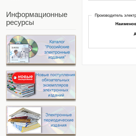
Информационные
Производитель электр
ресурсы
Наимено