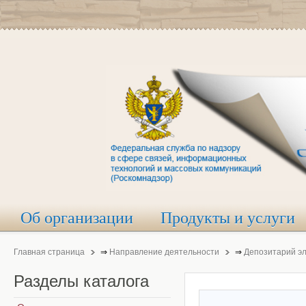
Об организации
Продукты и услуги
Главная страница
⇒
Направление деятельности
⇒
Депозитарий э
Разделы
каталога