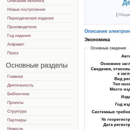
Описание каталога
Де
Новые поступления
|
Общие
Периодические издания
Производители
Описание электрон
Год издания
Экономика
Алфавит
Основные сведения
Поиск
Авт
Основные
разделы
Основное заг
Сведения, относя
к заг
Главная
Вид ре
Тип нос
Деятельность
Место из
Библиотека
Изд
Проекты
Год из
Структура
Системные требо
№ госрегист
Партнеры
Дата регист
Новости