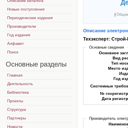
Описание каталога
Де
Новые поступления
|
Общие
Периодические издания
Производители
Описание электрон
Год издания
Техэксперт: Строй
Алфавит
Основные сведения
Поиск
Основное заг
Вид ре
Основные
разделы
Тип нос
Место из
Изд
Главная
Год из
Деятельность
Системные требо
Библиотека
№ госрегист
Дата регист
Проекты
Структура
Партнеры
Производитель электр
Наимено
Новости