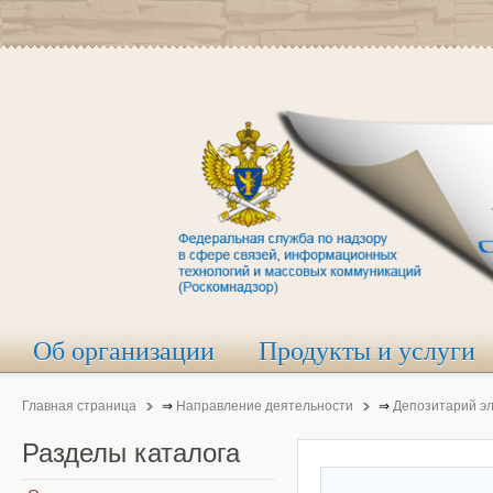
Об организации
Продукты и услуги
Главная страница
⇒
Направление деятельности
⇒
Депозитарий э
Разделы
каталога