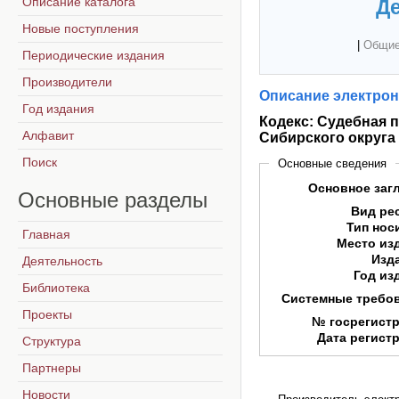
Описание каталога
Де
Новые поступления
|
Общие
Периодические издания
Производители
Описание электрон
Год издания
Кодекс: Судебная 
Алфавит
Сибирского округа
Поиск
Основные сведения
Основное заг
Основные
разделы
Вид ре
Тип нос
Главная
Место из
Изд
Деятельность
Год из
Библиотека
Системные требо
Проекты
№ госрегист
Дата регист
Структура
Партнеры
Новости