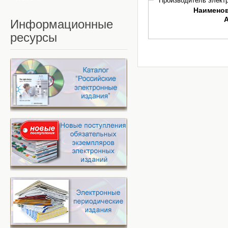
Производитель электр
Наимено
Информационные
ресурсы