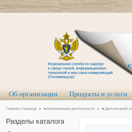
Об организации
Продукты и услуги
Главная страница
⇒
Направление деятельности
⇒
Депозитарий э
Разделы
каталога