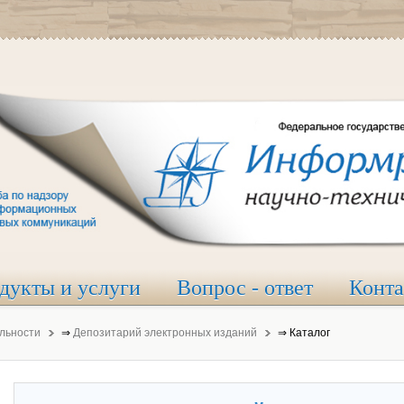
дукты и услуги
Вопрос - ответ
Конт
льности
⇒
Депозитарий электронных изданий
⇒
Каталог