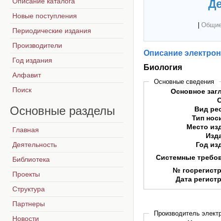
Описание каталога
Де
Новые поступления
|
Общие
Периодические издания
Производители
Описание электрон
Год издания
Биология
Алфавит
Основные сведения
Поиск
Основное заг
Основные
разделы
Вид ре
Тип нос
Место из
Главная
Изд
Деятельность
Год из
Системные требо
Библиотека
№ госрегист
Проекты
Дата регист
Структура
Партнеры
Производитель электр
Новости