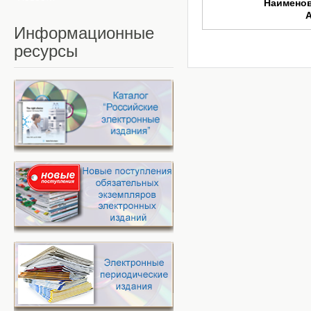
Наимено
Информационные
ресурсы