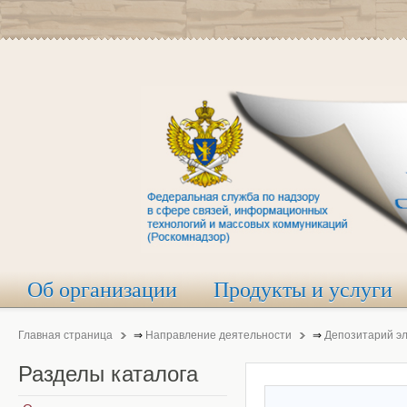
Об организации
Продукты и услуги
Главная страница
⇒
Направление деятельности
⇒
Депозитарий э
Разделы
каталога