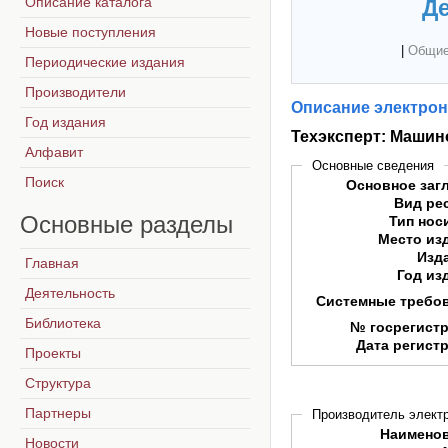
Описание каталога
Де
Новые поступления
|
Общие
Периодические издания
Производители
Описание электрон
Год издания
Техэксперт: Машин
Алфавит
Основные сведения
Поиск
Основное заг
Вид ре
Основные
разделы
Тип нос
Место из
Изд
Главная
Год из
Деятельность
Системные требо
Библиотека
№ госрегист
Дата регист
Проекты
Структура
Партнеры
Производитель электр
Наимено
Новости