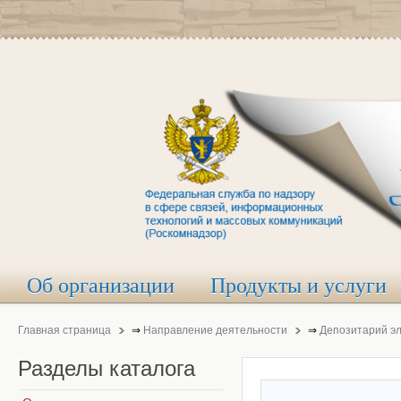
Об организации
Продукты и услуги
Главная страница
⇒
Направление деятельности
⇒
Депозитарий э
Разделы
каталога