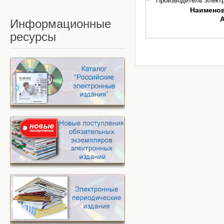
Производитель электр
Наимено
Информационные
ресурсы