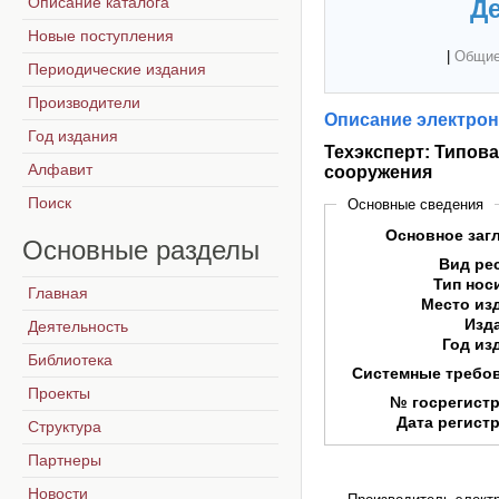
Описание каталога
Де
Новые поступления
|
Общие
Периодические издания
Производители
Описание электрон
Год издания
Техэксперт: Типов
Алфавит
сооружения
Поиск
Основные сведения
Основное заг
Основные
разделы
Вид ре
Тип нос
Главная
Место из
Изд
Деятельность
Год из
Библиотека
Системные требо
Проекты
№ госрегист
Дата регист
Структура
Партнеры
Новости