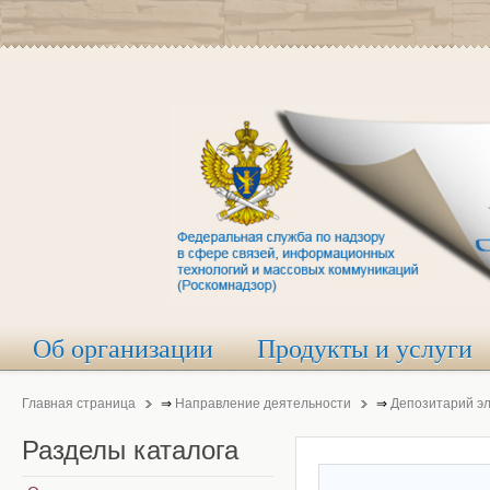
Об организации
Продукты и услуги
Главная страница
⇒
Направление деятельности
⇒
Депозитарий э
Разделы
каталога