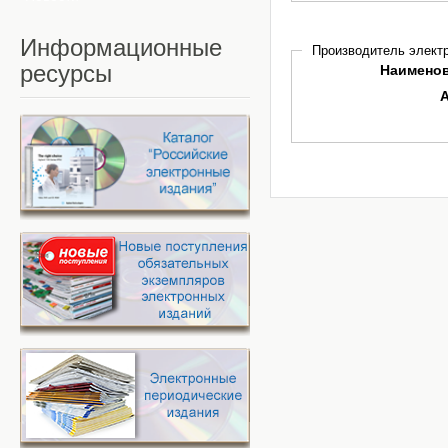
Информационные
Производитель электр
ресурсы
Наимено