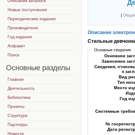
Описание каталога
Де
Новые поступления
|
Общие
Периодические издания
Производители
Описание электрон
Год издания
Стильные девчонк
Алфавит
Основные сведения
Поиск
Основное заг
Зависимое заг
Основные
разделы
Сведения, относя
к заг
Вид ре
Главная
Тип нос
Место из
Деятельность
Изд
Библиотека
Год из
Проекты
Системные требо
Структура
№ госрегист
Партнеры
Дата регист
Новости