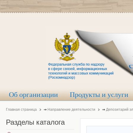
Об организации
Продукты и услуги
Главная страница
⇒
Направление деятельности
⇒
Депозитарий э
Разделы
каталога