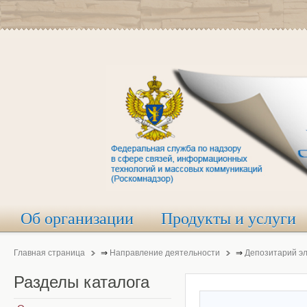
Об организации
Продукты и услуги
Главная страница
⇒
Направление деятельности
⇒
Депозитарий э
Разделы
каталога