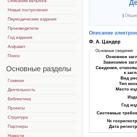
Описание каталога
Де
Новые поступления
|
Общие
Периодические издания
Производители
Описание электрон
Год издания
Ф. А. Цандер
Алфавит
Основные сведения
Поиск
Основное заг
Зависимое заг
Основные
разделы
Сведения, относя
к заг
Вид ре
Главная
Тип нос
Место из
Деятельность
Изд
Библиотека
Год из
Проекты
Системные требо
Структура
№ госрегист
Партнеры
Дата регист
Новости