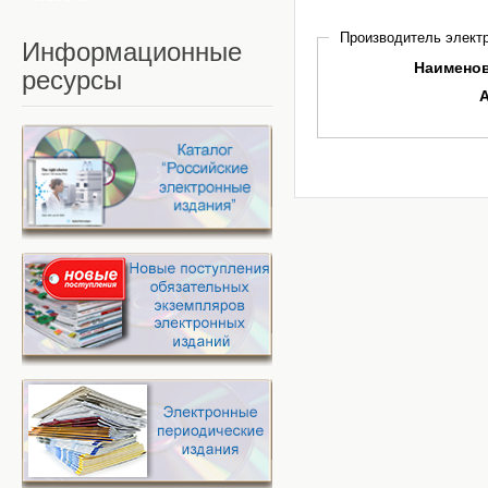
Производитель электр
Информационные
Наимено
ресурсы