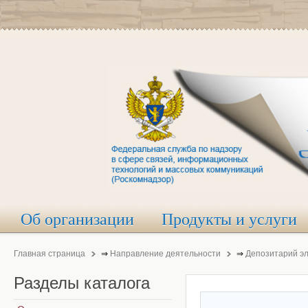
Об организации
Продукты и услуги
Главная страница
⇒
Направление деятельности
⇒
Депозитарий э
Разделы
каталога