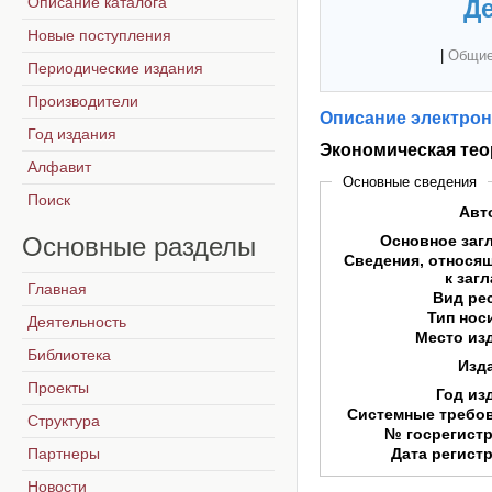
Описание каталога
Де
Новые поступления
|
Общие
Периодические издания
Производители
Описание электрон
Год издания
Экономическая тео
Алфавит
Основные сведения
Поиск
Авт
Основные
разделы
Основное заг
Сведения, относя
к заг
Главная
Вид ре
Тип нос
Деятельность
Место из
Библиотека
Изд
Проекты
Год из
Системные требо
Структура
№ госрегист
Партнеры
Дата регист
Новости