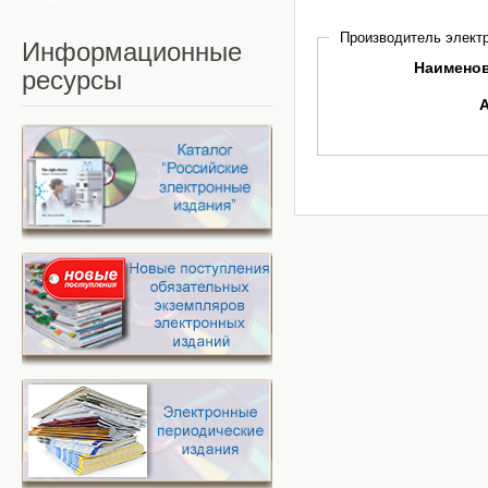
Производитель электр
Информационные
Наимено
ресурсы