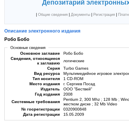
Депозитарий электронных
|
Общие сведения
|
Документы
|
Регистрация
|
Платн
Описание электронного издания
Робо Бобо
Основные сведения
Основное заглавие
Робо Бобо
Сведения, относящиеся
логические
к заглавию
Серия
Turbo Games
Вид ресурса
Мультимедийное игровое электро
Тип носителя
1 CD-ROM
Место издания
г. Сергиев Посад
Издатель
ООО "Бествей"
Год издания
2008
Pentium 2, 300 Mhz ; 128 Mb ; Wi
Системные требования
жестком диске ; 32 Mb Video
№ госрегистрации
0320900848
Дата регистрации
15.05.2009