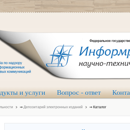
дукты и услуги
Вопрос - ответ
Конт
льности
⇒
Депозитарий электронных изданий
⇒
Каталог