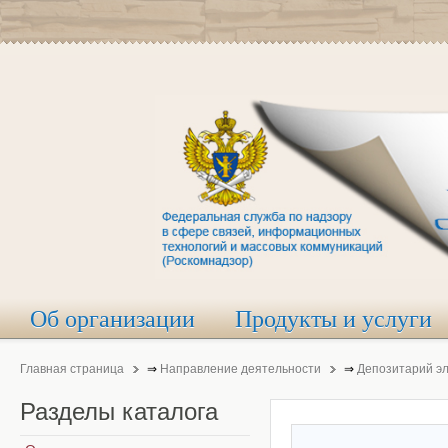
Об организации
Продукты и услуги
Главная страница
⇒
Направление деятельности
⇒
Депозитарий э
Разделы
каталога