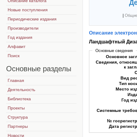
Описание каталога
Де
Новые поступления
|
Общие
Периодические издания
Производители
Описание электрон
Год издания
Ландшафтный Диз
Алфавит
Основные сведения
Поиск
Основное заг
Сведения, относя
Основные
разделы
к заг
Вид ре
Главная
Тип нос
Место из
Деятельность
Изд
Библиотека
Год из
Проекты
Системные требо
Структура
№ госрегист
Партнеры
Дата регист
Новости