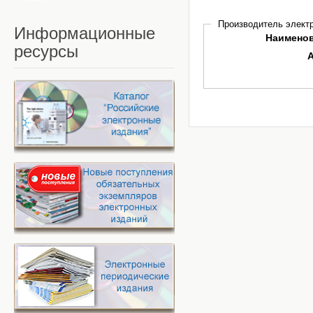
Производитель электр
Информационные
Наимено
ресурсы