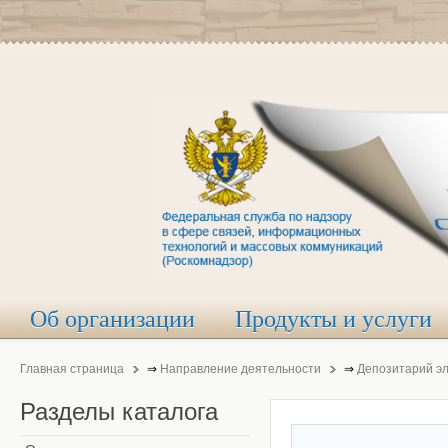
Об организации
Продукты и услуги
Главная страница
⇒
Направление деятельности
⇒
Депозитарий э
Разделы
каталога