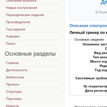
Описание каталога
Де
Новые поступления
|
Общие
Периодические издания
Производители
Описание электрон
Год издания
Личный тренер по 
Алфавит
Основные сведения
Поиск
Основное заг
Основные
разделы
Вид ре
Тип нос
Место из
Главная
Изд
Деятельность
Год из
Библиотека
Системные требо
Проекты
№ госрегист
Дата регист
Структура
Партнеры
Новости