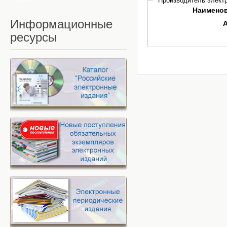
Производитель электр
Наимено
Информационные
ресурсы