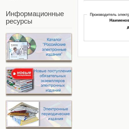
Информационные
Производитель электр
ресурсы
Наимено