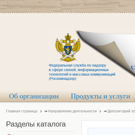
Об организации
Продукты и услуги
Главная страница
⇒
Направление деятельности
⇒
Депозитарий э
Разделы
каталога