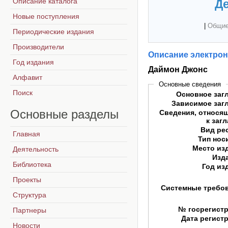
Описание каталога
Де
Новые поступления
|
Общие
Периодические издания
Производители
Описание электрон
Год издания
Даймон Джонс
Алфавит
Основные сведения
Поиск
Основное заг
Зависимое заг
Основные
разделы
Сведения, относя
к заг
Вид ре
Главная
Тип нос
Место из
Деятельность
Изд
Библиотека
Год из
Проекты
Системные требо
Структура
№ госрегист
Партнеры
Дата регист
Новости