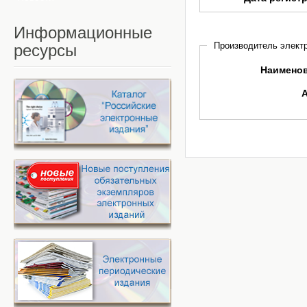
Информационные
Производитель электр
ресурсы
Наимено