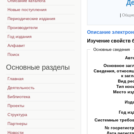
Описание каталога
Де
Новые поступления
|
Общие
Периодические издания
Производители
Описание электрон
Год издания
Изучение свойств 
Алфавит
Основные сведения
Поиск
Авт
Основные
разделы
Основное заг
Сведения, относя
к заг
Главная
Вид ре
Тип нос
Деятельность
Место из
Библиотека
Изд
Проекты
Год из
Структура
Системные требо
Партнеры
№ госрегист
Новости
Дата регист