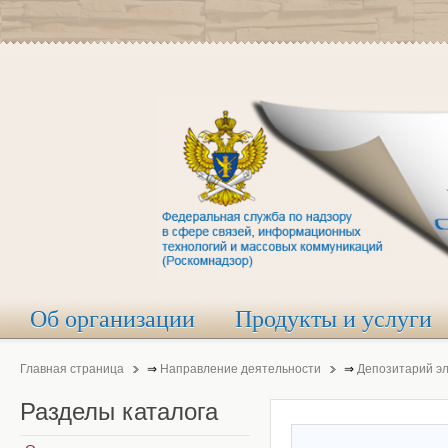
Об организации
Продукты и услуги
Главная страница
⇒
Направление деятельности
⇒
Депозитарий э
Разделы
каталога