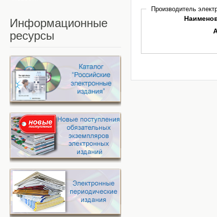
Производитель электр
Наимено
Информационные
ресурсы