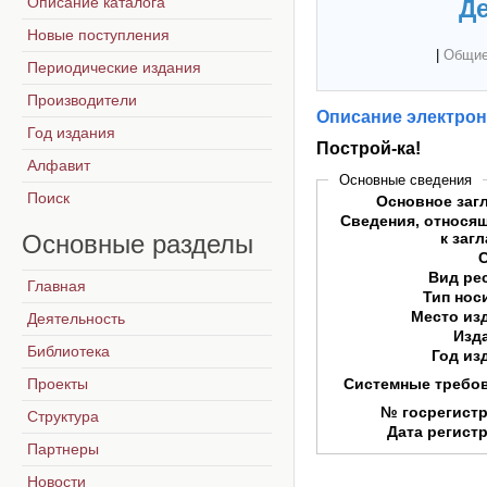
Описание каталога
Де
Новые поступления
|
Общие
Периодические издания
Производители
Описание электрон
Год издания
Построй-ка!
Алфавит
Основные сведения
Поиск
Основное заг
Сведения, относя
Основные
разделы
к заг
Вид ре
Главная
Тип нос
Место из
Деятельность
Изд
Библиотека
Год из
Проекты
Системные требо
№ госрегист
Структура
Дата регист
Партнеры
Новости