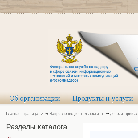
Об организации
Продукты и услуги
Главная страница
⇒
Направление деятельности
⇒
Депозитарий э
Разделы
каталога