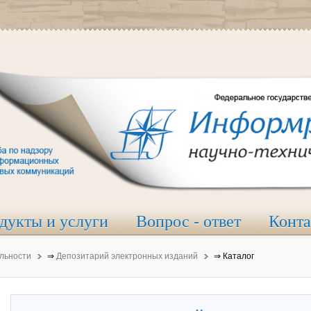
дукты и услуги
Вопрос - ответ
Конт
льности
⇒
Депозитарий электронных изданий
⇒
Каталог