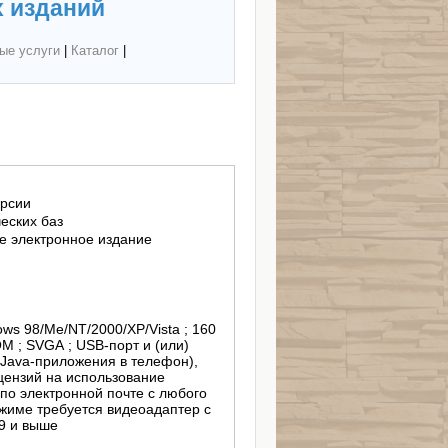
 изданий
ые услуги
|
Каталог
|
ерсии
еских баз
 электронное издание
ows 98/Me/NT/2000/XP/Vista ; 160
M ; SVGA ; USB-порт и (или)
 Java-приложения в телефон),
цензий на использование
по электронной почте с любого
ежиме требуется видеоадаптер с
9 и выше