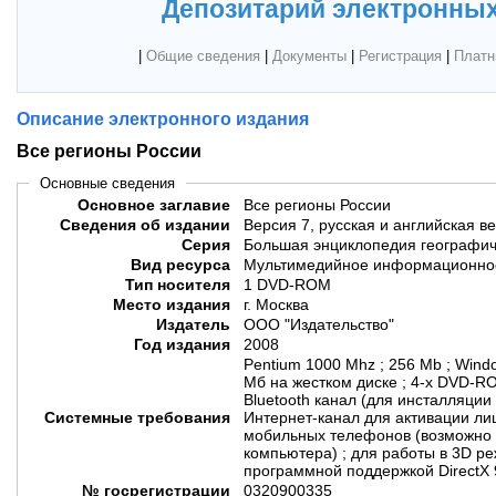
Депозитарий электронных
|
Общие сведения
|
Документы
|
Регистрация
|
Платн
Описание электронного издания
Все регионы России
Основные сведения
Основное заглавие
Все регионы России
Сведения об издании
Версия 7, русская и английская в
Серия
Большая энциклопедия географич
Вид ресурса
Мультимедийное информационное
Тип носителя
1 DVD-ROM
Место издания
г. Москва
Издатель
ООО "Издательство"
Год издания
2008
Pentium 1000 Mhz ; 256 Mb ; Wind
Мб на жестком диске ; 4-x DVD-RO
Bluetooth канал (для инсталляции
Системные требования
Интернет-канал для активации ли
мобильных телефонов (возможно 
компьютера) ; для работы в 3D р
программной поддержкой DirectX 
№ госрегистрации
0320900335