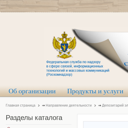
Об организации
Продукты и услуги
Главная страница
⇒
Направление деятельности
⇒
Депозитарий э
Разделы
каталога