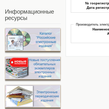
№ госрегист
Дата регист
Информационные
ресурсы
Производитель электр
Наимено