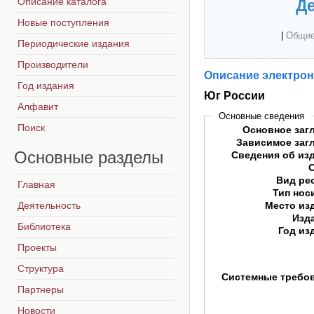
Описание каталога
Де
Новые поступления
|
Общие
Периодические издания
Производители
Описание электрон
Год издания
Юг России
Алфавит
Основные сведения
Поиск
Основное заг
Зависимое заг
Основные
разделы
Сведения об из
Вид ре
Главная
Тип нос
Деятельность
Место из
Изд
Библиотека
Год из
Проекты
Структура
Системные требо
Партнеры
Новости