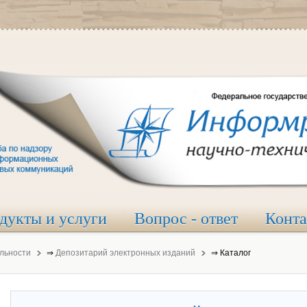
дукты и услуги
Вопрос - ответ
Конт
льности
⇒
Депозитарий электронных изданий
⇒
Каталог