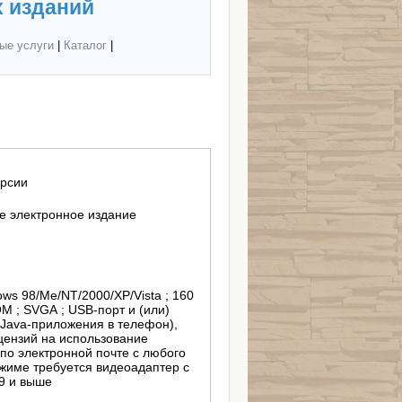
 изданий
ые услуги
|
Каталог
|
ерсии
 электронное издание
ows 98/Me/NT/2000/XP/Vista ; 160
M ; SVGA ; USB-порт и (или)
 Java-приложения в телефон),
цензий на использование
по электронной почте с любого
ежиме требуется видеоадаптер с
9 и выше