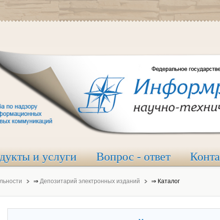
дукты и услуги
Вопрос - ответ
Конт
льности
⇒
Депозитарий электронных изданий
⇒
Каталог