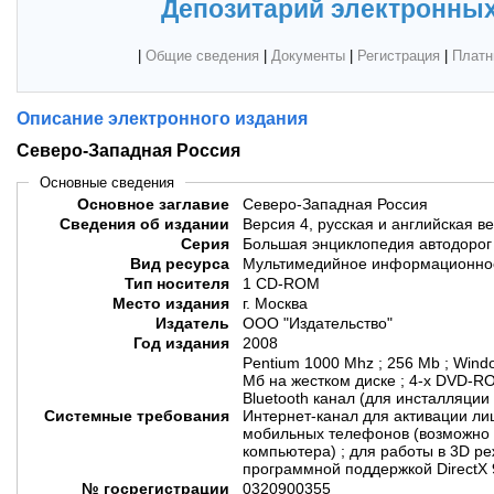
Депозитарий электронных
|
Общие сведения
|
Документы
|
Регистрация
|
Платн
Описание электронного издания
Северо-Западная Россия
Основные сведения
Основное заглавие
Северо-Западная Россия
Сведения об издании
Версия 4, русская и английская в
Серия
Большая энциклопедия автодорог
Вид ресурса
Мультимедийное информационное
Тип носителя
1 CD-ROM
Место издания
г. Москва
Издатель
ООО "Издательство"
Год издания
2008
Pentium 1000 Mhz ; 256 Mb ; Wind
Мб на жестком диске ; 4-x DVD-RO
Bluetooth канал (для инсталляции
Системные требования
Интернет-канал для активации ли
мобильных телефонов (возможно 
компьютера) ; для работы в 3D р
программной поддержкой DirectX 
№ госрегистрации
0320900355