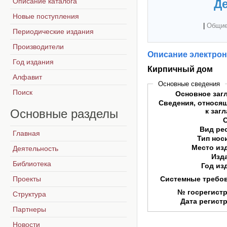
Описание каталога
Де
Новые поступления
|
Общие
Периодические издания
Производители
Описание электрон
Год издания
Кирпичный дом
Алфавит
Основные сведения
Поиск
Основное заг
Сведения, относя
Основные
разделы
к заг
Вид ре
Главная
Тип нос
Место из
Деятельность
Изд
Библиотека
Год из
Проекты
Системные требо
№ госрегист
Структура
Дата регист
Партнеры
Новости