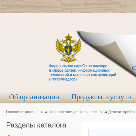
Об организации
Продукты и услуги
Главная страница
⇒
Направление деятельности
⇒
Депозитарий э
Разделы
каталога