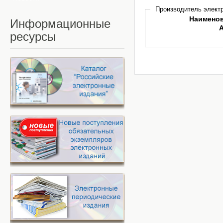
Производитель электр
Наимено
Информационные
ресурсы