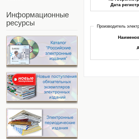
Дата регист
Информационные
ресурсы
Производитель электр
Наимено