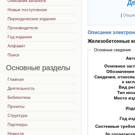
Описание каталога
Де
Новые поступления
|
Общие
Периодические издания
Производители
Описание электрон
Год издания
Железобетонные к
Алфавит
Основные сведения
Поиск
Авт
Основные
разделы
Основное заг
Обозначение
Сведения, относя
Главная
к заг
Вид ре
Деятельность
Тип нос
Библиотека
Место из
Проекты
Изд
Структура
Год из
Партнеры
Системные требо
Новости
№ госрегист