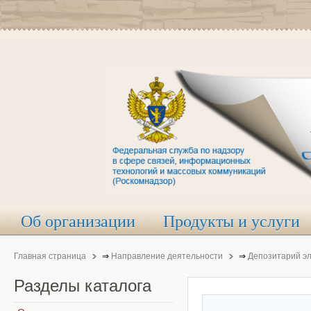
Об организации
Продукты и услуги
Главная страница
⇒
Направление деятельности
⇒
Депозитарий э
Разделы
каталога